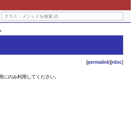
=
[
permalink
][
rdoc
]
用にのみ利用してください。