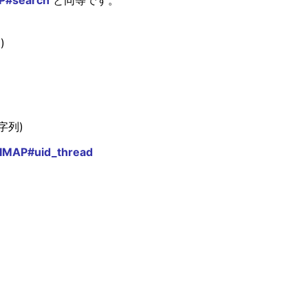
AP#search
と同等です。
)
字列)
:IMAP#uid_thread