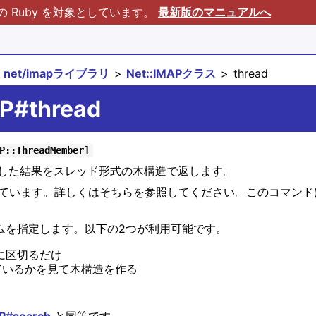
Ruby を対象としています。
最新版のマニュアルへ
net/imapライブラリ
Net::IMAPクラス
thread
AP#thread
P::ThreadMember]
索した結果をスレッド形式の木構造で返します。
ています。詳しくはそちらを参照してください。このコマン
リズムを指定します。以下の2つが利用可能です。
平坦に区切るだけ
をしているかを見て木構造を作る