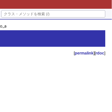
o_a
[
permalink
][
rdoc
]