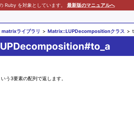
Ruby を対象としています。
最新版のマニュアルへ
matrixライブラリ
Matrix::LUPDecompositionクラス
t
:LUPDecomposition#to_a
] という3要素の配列で返します。