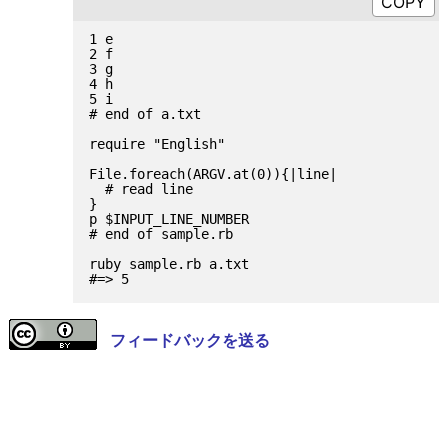
1 e

2 f

3 g

4 h

5 i

# end of a.txt

require "English"

File.foreach(ARGV.at(0)){|line|

  # read line

}

p $INPUT_LINE_NUMBER

# end of sample.rb

ruby sample.rb a.txt

フィードバックを送る