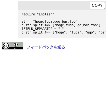
require "English"

str = "hoge,fuga,ugo,bar,foo"

p str.split #=> ["hoge,fuga,ugo,bar,foo"]

$FIELD_SEPARATOR = ","

フィードバックを送る