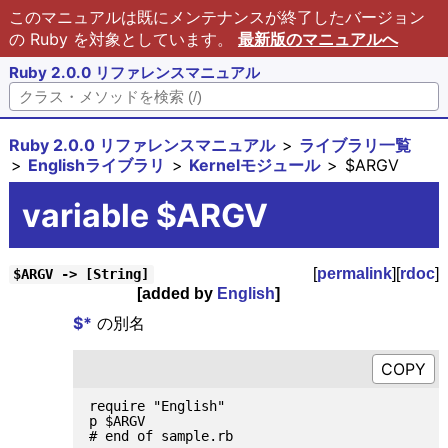
このマニュアルは既にメンテナンスが終了したバージョン
の Ruby を対象としています。
最新版のマニュアルへ
Ruby 2.0.0 リファレンスマニュアル
Ruby 2.0.0 リファレンスマニュアル
ライブラリ一覧
Englishライブラリ
Kernelモジュール
$ARGV
variable $ARGV
[
permalink
][
rdoc
]
$ARGV -> [String]
[added by
English
]
$*
の別名
require "English"

p $ARGV

# end of sample.rb
