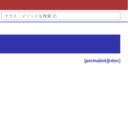
[
permalink
][
rdoc
]