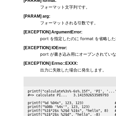
[PARAM] format:
フォーマット文字列です。
[PARAM] arg:
フォーマットされる引数です。
[EXCEPTION] ArgumentError:
port を指定したのに format を省
[EXCEPTION] IOError:
port が書き込み用にオープンされてい
[EXCEPTION] Errno::EXXX:
出力に失敗した場合に発生します。
printf("calculate%3s%-6s%.15f", 'PI', '...'
#=> calculate PI...   3.141592653589793

printf("%d %04x", 123, 123)               #
printf("%08b '%4s'", 123, 123)            #
printf("%1$*2$s %2$d %1$s", "hello", 8)   #
printf("%1$*2$s %2$d", "hello", -8)       #