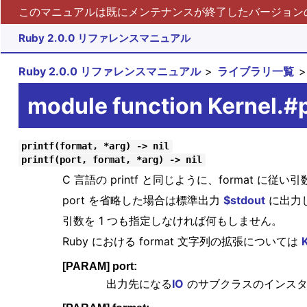
このマニュアルは既にメンテナンスが終了したバージョンの 
Ruby 2.0.0 リファレンスマニュアル
Ruby 2.0.0 リファレンスマニュアル
ライブラリ一覧
module function Kernel.#p
printf(format, *arg) -> nil
printf(port, format, *arg) -> nil
C 言語の printf と同じように、format に従
port を省略した場合は標準出力
$stdout
に出力
引数を 1 つも指定しなければ何もしません。
Ruby における format 文字列の拡張については
K
[PARAM] port:
出力先になる
IO
のサブクラスのインスタ