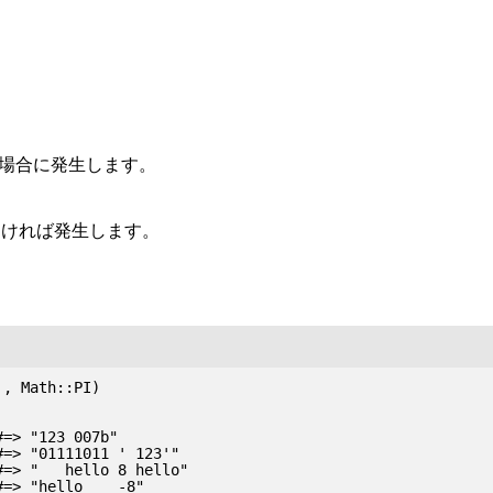
略した場合に発生します。
なければ発生します。
, Math::PI)

=> "123 007b"

=> "01111011 ' 123'"

=> "   hello 8 hello"

=> "hello    -8"
