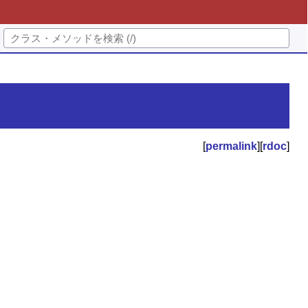
[
permalink
][
rdoc
]