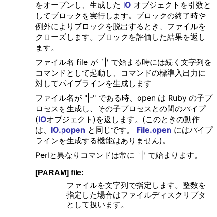
をオープンし、生成した
IO
オブジェクトを引数と
してブロックを実行します。ブロックの終了時や
例外によりブロックを脱出するとき、ファイルを
クローズします。ブロックを評価した結果を返し
ます。
ファイル名 file が `|' で始まる時には続く文字列を
コマンドとして起動し、コマンドの標準入出力に
対してパイプラインを生成します
ファイル名が "|-" である時、open は Ruby の子プ
ロセスを生成し、その子プロセスとの間のパイプ
(
IO
オブジェクト)を返します。(このときの動作
は、
IO.popen
と同じです。
File.open
にはパイプ
ラインを生成する機能はありません)。
Perlと異なりコマンドは常に `|' で始まります。
[PARAM] file:
ファイルを文字列で指定します。整数を
指定した場合はファイルディスクリプタ
として扱います。