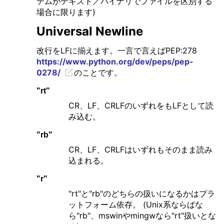
テムがテキスト／バイナリでファイルを区別する
場合に限ります)
Universal Newline
改行をLFに揃えます。一言で言えばPEP:278
https://www.python.org/dev/peps/pep-
0278/
のことです。
"rt"
CR、LF、CRLFのいずれをもLFとして読
み込む。
"rb"
CR、LF、CRLFはいずれもそのまま読み
込まれる。
"r"
"rt"と"rb"のどちらの扱いになるかはプラ
ットフォーム依存。 (Unix系ならばな
ら"rb"、mswinやmingwなら"rt"扱いとな