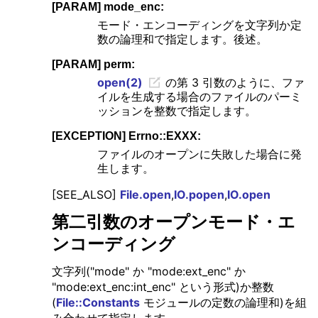
[PARAM] mode_enc:
モード・エンコーディングを文字列か定
数の論理和で指定します。後述。
[PARAM] perm:
open(2)
の第 3 引数のように、ファ
イルを生成する場合のファイルのパーミ
ッションを整数で指定します。
[EXCEPTION] Errno::EXXX:
ファイルのオープンに失敗した場合に発
生します。
[SEE_ALSO]
File.open
,
IO.popen
,
IO.open
第二引数のオープンモード・エ
ンコーディング
文字列("mode" か "mode:ext_enc" か
"mode:ext_enc:int_enc" という形式)か整数
(
File::Constants
モジュールの定数の論理和)を組
み合わせて指定します。