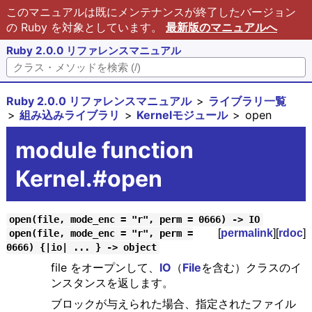
このマニュアルは既にメンテナンスが終了したバージョン
の Ruby を対象としています。
最新版のマニュアルへ
Ruby 2.0.0 リファレンスマニュアル
Ruby 2.0.0 リファレンスマニュアル
ライブラリ一覧
組み込みライブラリ
Kernelモジュール
open
module function
Kernel.#open
open(file, mode_enc = "r", perm = 0666) -> IO
[
permalink
][
rdoc
]
open(file, mode_enc = "r", perm =
0666) {|io| ... } -> object
file をオープンして、
IO
（
File
を含む）クラスのイ
ンスタンスを返します。
ブロックが与えられた場合、指定されたファイル