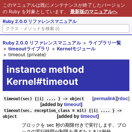
このマニュアルは既にメンテナンスが終了したバージョン
の Ruby を対象としています。
最新版のマニュアルへ
Ruby 2.0.0 リファレンスマニュアル
Ruby 2.0.0 リファレンスマニュアル
ライブラリ一覧
timeoutライブラリ
Kernelモジュール
timeout (private)
instance method
Kernel#timeout
[
permalink
][
rdoc
]
timeout(sec) {|i| .... } -> object
[added by
timeout
]
timeout(sec, exception_class = nil) {|i| .... } ->
[added by
timeout
]
object
ブロックを sec 秒の期限付きで実行します。ブロ
ックの実行時間が制限を過ぎたときは例外