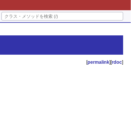
[
permalink
][
rdoc
]