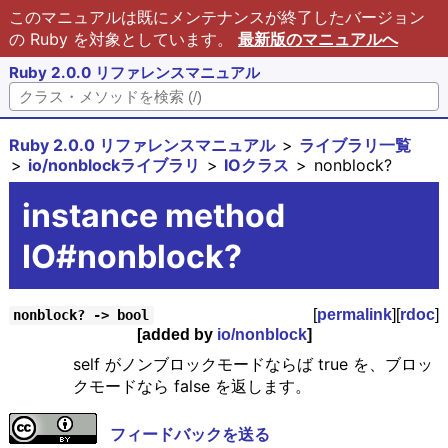
このマニュアルは既にメンテナンスが終了したバージョン
の Ruby を対象としています。
最新版のマニュアルへ
Ruby 2.0.0 リファレンスマニュアル
Ruby 2.0.0 リファレンスマニュアル
ライブラリ一覧
io/nonblockライブラリ
IOクラス
nonblock?
instance method
IO#nonblock?
[
permalink
][
rdoc
]
nonblock? -> bool
[added by
io/nonblock
]
self がノンブロックモードならば true を、ブロッ
クモードなら false を返します。
フィードバックを送る