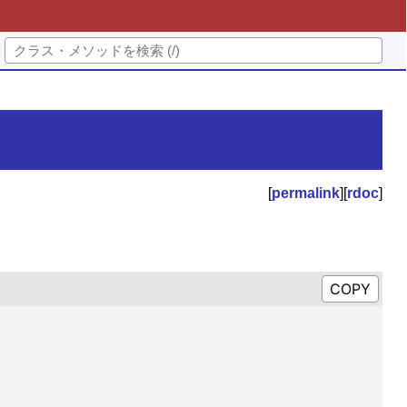
[
permalink
][
rdoc
]