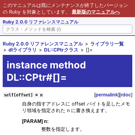
このマニュアルは既にメンテナンスが終了したバージョン
の Ruby を対象としています。
最新版のマニュアルへ
Ruby 2.0.0 リファレンスマニュアル
Ruby 2.0.0 リファレンスマニュアル
ライブラリ一覧
dlライブラリ
DL::CPtrクラス
[]=
instance method
DL::CPtr#[]=
[
permalink
][
rdoc
]
self[offset] = n
自身の指すアドレスに offset バイトを足したメモ
リ領域を指定された n に書き換えます。
[PARAM] n:
整数を指定します。