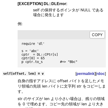
[EXCEPTION] DL::DLError:
self の保持するポインタが NULL である
場合に発生します
例:
require 'dl'

s = 'abc'

cptr  = DL::CPtr[s]

cptr[0] = 65

[
permalink
][
rdoc
]
self[offset, len] = v
自身の指すアドレスに offset バイトを足したメモ
リ領域の先頭 len バイトに文字列 str をコピーしま
す。
str のサイズが len より小さい場合は、残りの領域
を 0 で埋めます。コピー先の領域が len より大き