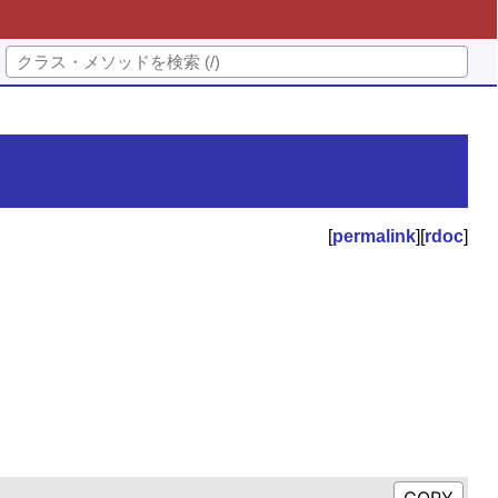
[
permalink
][
rdoc
]