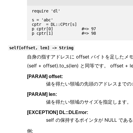
require 'dl'

s = 'abc'

cptr  = DL::CPtr[s]

p cptr[0]            #=> 97

self[offset, len] -> String
自身の指すアドレスに offset バイトを足した
(self + offset).to_s(len) と同等です。 
[PARAM] offset:
値を得たい領域の先頭のアドレスまでの
[PARAM] len:
値を得たい領域のサイズを指定します。
[EXCEPTION] DL::DLError:
self の保持するポインタが NULL で
例: