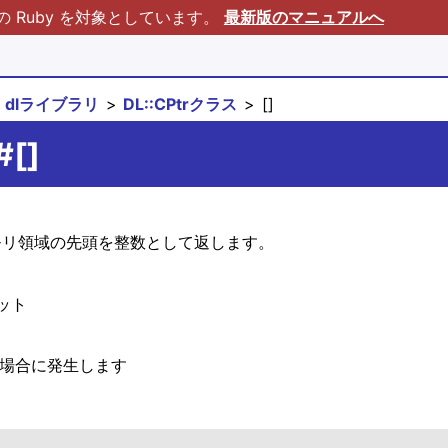
Ruby を対象としています。
最新版のマニュアルへ
dlライブラリ
DL::CPtrクラス
[]
#[]
たメモリ領域の先頭を整数として返します。
ット
ある場合に発生します