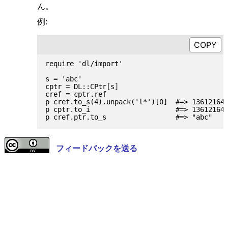
ん。
例:
require 'dl/import'

s = 'abc'

cptr = DL::CPtr[s]

cref = cptr.ref

p cref.to_s(4).unpack('l*')[0]  #=> 136121648
p cptr.to_i                     #=> 136121648
フィードバックを送る