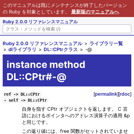
このマニュアルは既にメンテナンスが終了したバージョン
の Ruby を対象としています。
最新版のマニュアルへ
Ruby 2.0.0 リファレンスマニュアル
Ruby 2.0.0 リファレンスマニュアル
ライブラリ一覧
dlライブラリ
DL::CPtrクラス
-@
instance method
DL::CPtr#-@
[
permalink
][
rdoc
]
ref -> DL::CPtr
- self -> DL::CPtr
自身を指す CPtr オブジェクトを返します。 C 言
語におけるポインタへのアドレス演算子の適用 &p
と同じです。
この返り値には、free 関数がセットされていませ