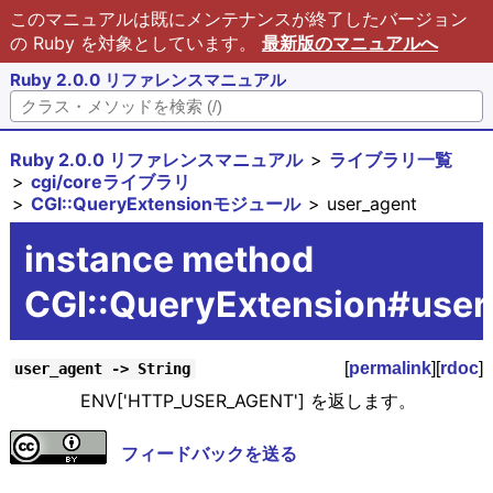
このマニュアルは既にメンテナンスが終了したバージョン
の Ruby を対象としています。
最新版のマニュアルへ
Ruby 2.0.0 リファレンスマニュアル
Ruby 2.0.0 リファレンスマニュアル
ライブラリ一覧
cgi/coreライブラリ
CGI::QueryExtensionモジュール
user_agent
instance method
CGI::QueryExtension#user
[
permalink
][
rdoc
]
user_agent -> String
ENV['HTTP_USER_AGENT'] を返します。
フィードバックを送る