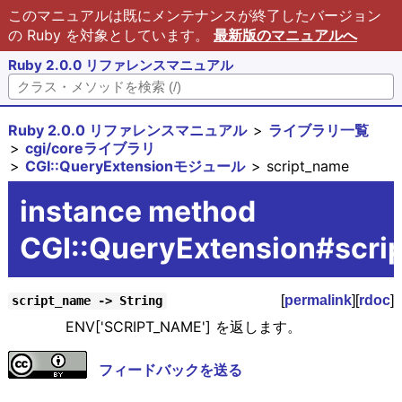
このマニュアルは既にメンテナンスが終了したバージョン
の Ruby を対象としています。
最新版のマニュアルへ
Ruby 2.0.0 リファレンスマニュアル
Ruby 2.0.0 リファレンスマニュアル
ライブラリ一覧
cgi/coreライブラリ
CGI::QueryExtensionモジュール
script_name
instance method
CGI::QueryExtension#scri
[
permalink
][
rdoc
]
script_name -> String
ENV['SCRIPT_NAME'] を返します。
フィードバックを送る