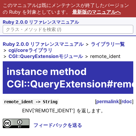
このマニュアルは既にメンテナンスが終了したバージョン
の Ruby を対象としています。
最新版のマニュアルへ
Ruby 2.0.0 リファレンスマニュアル
Ruby 2.0.0 リファレンスマニュアル
ライブラリ一覧
cgi/coreライブラリ
CGI::QueryExtensionモジュール
remote_ident
instance method
CGI::QueryExtension#remo
[
permalink
][
rdoc
]
remote_ident -> String
ENV['REMOTE_IDENT'] を返します。
フィードバックを送る