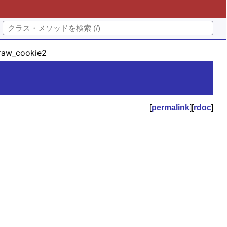
aw_cookie2
[
permalink
][
rdoc
]