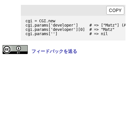
cgi = CGI.new

cgi.params['developer']     # => ["Matz"] (Ar
cgi.params['developer'][0]  # => "Matz"

フィードバックを送る