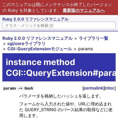
このマニュアルは既にメンテナンスが終了したバージョン
の Ruby を対象としています。
最新版のマニュアルへ
Ruby 2.0.0 リファレンスマニュアル
Ruby 2.0.0 リファレンスマニュアル
ライブラリ一覧
cgi/coreライブラリ
CGI::QueryExtensionモジュール
params
instance method
CGI::QueryExtension#par
[
permalink
][
rdoc
]
params -> Hash
パラメータを格納したハッシュを返します。
フォームから入力された値や、URLに埋め込まれ
た QUERY_STRING のパース結果の取得などに使
用します。