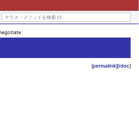
egotiate
[
permalink
][
rdoc
]