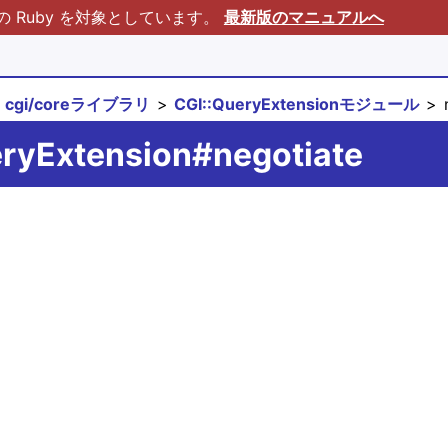
Ruby を対象としています。
最新版のマニュアルへ
cgi/coreライブラリ
CGI::QueryExtensionモジュール
n
eryExtension#negotiate