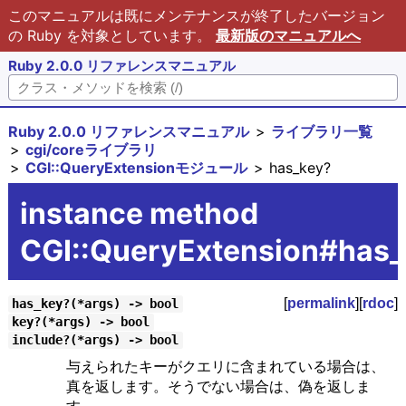
このマニュアルは既にメンテナンスが終了したバージョン
の Ruby を対象としています。
最新版のマニュアルへ
Ruby 2.0.0 リファレンスマニュアル
Ruby 2.0.0 リファレンスマニュアル
ライブラリ一覧
cgi/coreライブラリ
CGI::QueryExtensionモジュール
has_key?
instance method
CGI::QueryExtension#has_
[
permalink
][
rdoc
]
has_key?(*args) -> bool
key?(*args) -> bool
include?(*args) -> bool
与えられたキーがクエリに含まれている場合は、
真を返します。そうでない場合は、偽を返しま