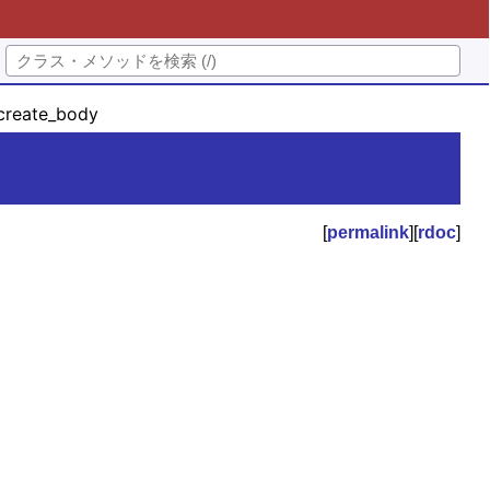
reate_body
[
permalink
][
rdoc
]