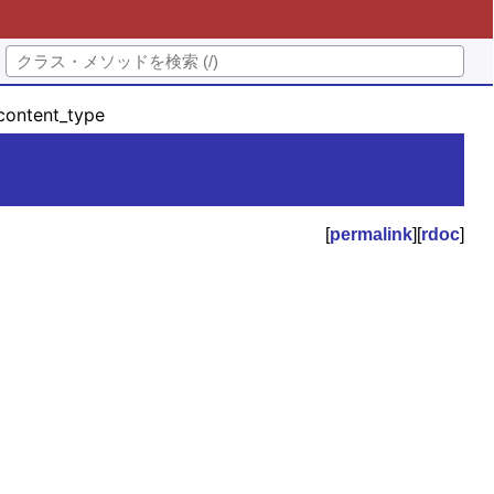
ontent_type
[
permalink
][
rdoc
]