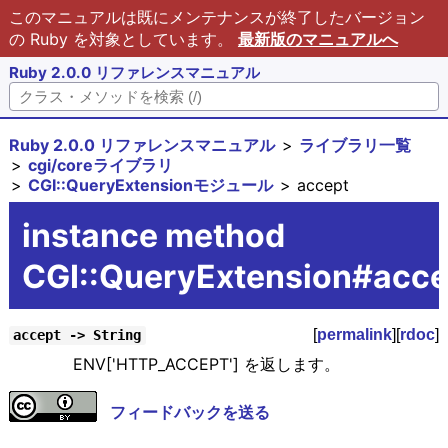
このマニュアルは既にメンテナンスが終了したバージョン
の Ruby を対象としています。
最新版のマニュアルへ
Ruby 2.0.0 リファレンスマニュアル
Ruby 2.0.0 リファレンスマニュアル
ライブラリ一覧
cgi/coreライブラリ
CGI::QueryExtensionモジュール
accept
instance method
CGI::QueryExtension#acce
[
permalink
][
rdoc
]
accept -> String
ENV['HTTP_ACCEPT'] を返します。
フィードバックを送る