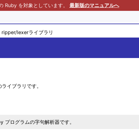
Ruby を対象としています。
最新版のマニュアルへ
ripper/lexerライブラリ
のライブラリです。
uby プログラムの字句解析器です。