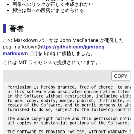
画像へのリンクが正しく生成されない
脚注は単一の段落にまとめられる
著者
この Markdown パーサは John MacFarlane が開発した
peg-markdown(
https://github.com/jgm/peg-
markdown
)を kpeg に移植しました。
これは MIT ライセンスで提供されています。:
Permission is hereby granted, free of charge, to any 
of this software and associated documentation files (
in the Software without restriction, including withou
to use, copy, modify, merge, publish, distribute, sub
copies of the Software, and to permit persons to whom
furnished to do so, subject to the following conditio
The above copyright notice and this permission notice
all copies or substantial portions of the Software.

THE SOFTWARE IS PROVIDED "AS IS", WITHOUT WARRANTY OF