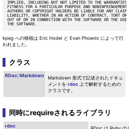
IMPLIED, INCLUDING BUT NOT LIMITED TO THE WARRANTIES 
FITNESS FOR A PARTICULAR PURPOSE AND NONINFRINGEMENT.
AUTHORS OR COPYRIGHT HOLDERS BE LIABLE FOR ANY CLAIM,
LIABILITY, WHETHER IN AN ACTION OF CONTRACT, TORT OR 
OUT OF OR IN CONNECTION WITH THE SOFTWARE OR THE USE 
kpeg への移植は Eric Hodel と Evan Phoenix によって行
われました。
クラス
RDoc::Markdown
Markdown 形式で記述されたドキュ
メントを
rdoc
上で解析するための
クラスです。
同時にrequireされるライブラリ
rdoc
RDoc は Ruby 