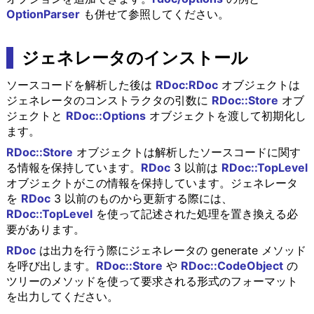
OptionParser
も併せて参照してください。
ジェネレータのインストール
ソースコードを解析した後は
RDoc:RDoc
オブジェクトは
ジェネレータのコンストラクタの引数に
RDoc::Store
オブ
ジェクトと
RDoc::Options
オブジェクトを渡して初期化し
ます。
RDoc::Store
オブジェクトは解析したソースコードに関す
る情報を保持しています。
RDoc
3 以前は
RDoc::TopLevel
オブジェクトがこの情報を保持しています。ジェネレータ
を
RDoc
3 以前のものから更新する際には、
RDoc::TopLevel
を使って記述された処理を置き換える必
要があります。
RDoc
は出力を行う際にジェネレータの generate メソッド
を呼び出します。
RDoc::Store
や
RDoc::CodeObject
の
ツリーのメソッドを使って要求される形式のフォーマット
を出力してください。