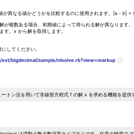
の値が異なる値かどうかを比較するのに使用されます。|a - b| <
す。解が複数ある場合、初期値によって得られる解が異なります
ます。x から解を取得します。
考にしてください。
nk/ext/bigdecimal/sample/nlsolve.rb?view=markup
ュートン法を用いて非線形方程式 f の解 x を求める機能を提
igdecimal は浮動小数点数演算ライブラリです。任意の精度で