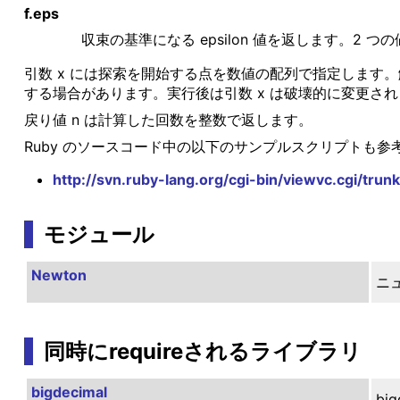
f.eps
収束の基準になる epsilon 値を返します。2 つ
引数 x には探索を開始する点を数値の配列で指定しま
する場合があります。実行後は引数 x は破壊的に変更され
戻り値 n は計算した回数を整数で返します。
Ruby のソースコード中の以下のサンプルスクリプトも参
http://svn.ruby-lang.org/cgi-bin/viewvc.cgi/tru
モジュール
Newton
ニ
同時にrequireされるライブラリ
bigdecimal
b