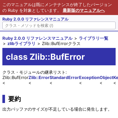
このマニュアルは既にメンテナンスが終了したバージョン
の Ruby を対象としています。
最新版のマニュアルへ
Ruby 2.0.0 リファレンスマニュアル
Ruby 2.0.0 リファレンスマニュアル
ライブラリ一覧
zlibライブラリ
Zlib::BufErrorクラス
class Zlib::BufError
クラス・モジュールの継承リスト:
Zlib::BufError
Zlib::Error
StandardError
Exception
Object
Ke
要約
出力バッファのサイズが不足している場合に発生します。