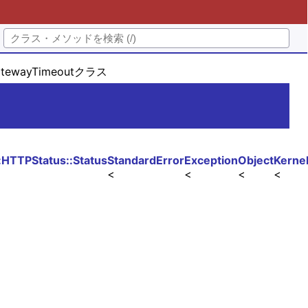
GatewayTimeoutクラス
:HTTPStatus::Status
StandardError
Exception
Object
Kerne