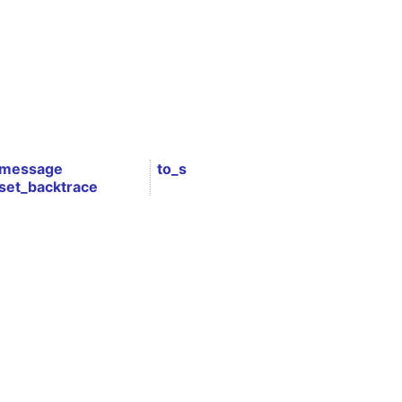
message
to_s
set_backtrace