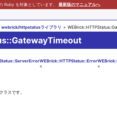
Ruby を対象としています。
最新版のマニュアルへ
webrick/httpstatusライブラリ
WEBrick::HTTPStatus::
us::GatewayTimeout
tatus::ServerError
WEBrick::HTTPStatus::Error
WEBrick:
表すクラスです。