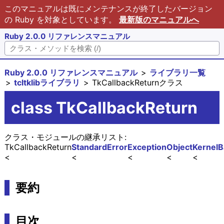
このマニュアルは既にメンテナンスが終了したバージョン
の Ruby を対象としています。
最新版のマニュアルへ
Ruby 2.0.0 リファレンスマニュアル
Ruby 2.0.0 リファレンスマニュアル
ライブラリ一覧
tcltklibライブラリ
TkCallbackReturnクラス
class TkCallbackReturn
クラス・モジュールの継承リスト:
TkCallbackReturn
StandardError
Exception
Object
Kernel
B
要約
目次