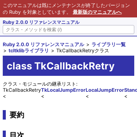
このマニュアルは既にメンテナンスが終了したバージョン
の Ruby を対象としています。
最新版のマニュアルへ
Ruby 2.0.0 リファレンスマニュアル
Ruby 2.0.0 リファレンスマニュアル
ライブラリ一覧
tcltklibライブラリ
TkCallbackRetryクラス
class TkCallbackRetry
クラス・モジュールの継承リスト:
TkCallbackRetry
TkLocalJumpError
LocalJumpError
Stan
要約
目次