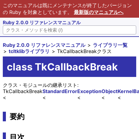
このマニュアルは既にメンテナンスが終了したバージョン
の Ruby を対象としています。
最新版のマニュアルへ
Ruby 2.0.0 リファレンスマニュアル
Ruby 2.0.0 リファレンスマニュアル
ライブラリ一覧
tcltklibライブラリ
TkCallbackBreakクラス
class TkCallbackBreak
クラス・モジュールの継承リスト:
TkCallbackBreak
StandardError
Exception
Object
Kernel
Ba
要約
目次