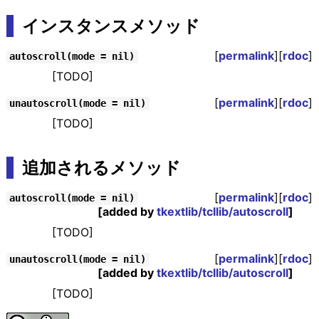
インスタンスメソッド
[
permalink
][
rdoc
]
autoscroll(mode = nil)
[TODO]
[
permalink
][
rdoc
]
unautoscroll(mode = nil)
[TODO]
追加されるメソッド
[
permalink
][
rdoc
]
autoscroll(mode = nil)
[added by
tkextlib/tcllib/autoscroll
]
[TODO]
[
permalink
][
rdoc
]
unautoscroll(mode = nil)
[added by
tkextlib/tcllib/autoscroll
]
[TODO]