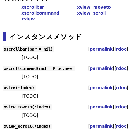
xscrollbar
xview_moveto
xscrollcommand
xview_scroll
xview
インスタンスメソッド
[
permalink
][
rdoc
]
xscrollbar(bar = nil)
[TODO]
[
permalink
][
rdoc
]
xscrollcommand(cmd = Proc.new)
[TODO]
[
permalink
][
rdoc
]
xview(*index)
[TODO]
[
permalink
][
rdoc
]
xview_moveto(*index)
[TODO]
[
permalink
][
rdoc
]
xview_scroll(*index)