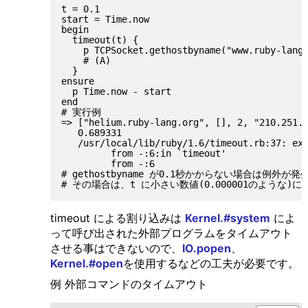
t = 0.1

start = Time.now

begin

  timeout(t) {

    p TCPSocket.gethostbyname("www.ruby-lang.
    # (A)

  }

ensure

  p Time.now - start

end

# 実行例

=> ["helium.ruby-lang.org", [], 2, "210.251.1
   0.689331

   /usr/local/lib/ruby/1.6/timeout.rb:37: exe
         from -:6:in `timeout'

         from -:6

# gethostbyname が0.1秒かからない場合は例外が発
timeout による割り込みは
Kernel.#system
によ
って呼び出された外部プログラムをタイムアウト
させる事はできないので、
IO.popen
、
Kernel.#open
を使用するなどの工夫が必要です。
例 外部コマンドのタイムアウト