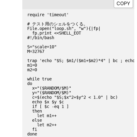
require 'timeout'

# テスト用のシェルをつくる。

File.open("loop.sh", "w"){|fp|

  fp.print <<SHELL_EOT

#!/bin/bash

S="scale=10"

M=32767

trap 'echo "$S; $m1/($m1+$m2)*4" | bc ; echo 
m1=0

m2=0

while true

do

  x="($RANDOM/$M)"

  y="($RANDOM/$M)"

  c=$(echo "$S;$x^2+$y^2 < 1.0" | bc)

  echo $x $y $c

  if [ $c -eq 1 ]

  then

    let m1++

  else

    let m2++

  fi

done
