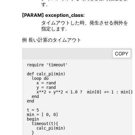
す.
[PARAM] exception_class:
タイムアウトした時、発生させる例外を
指定します.
例 長い計算のタイムアウト
require 'timeout'

def calc_pi(min)

  loop do

    x = rand

    y = rand

    x**2 + y**2 < 1.0 ?  min[0] += 1 : min[1]
  end

end

t = 5

min = [ 0, 0]

begin

  timeout(t){

    calc_pi(min)

  }
