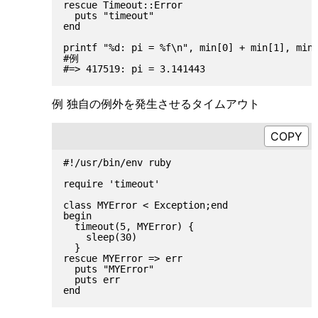
rescue Timeout::Error

  puts "timeout"

end

printf "%d: pi = %f\n", min[0] + min[1], min[
#例

例 独自の例外を発生させるタイムアウト
#!/usr/bin/env ruby

require 'timeout'

class MYError < Exception;end

begin

  timeout(5, MYError) {

    sleep(30)

  }

rescue MYError => err

  puts "MYError"

  puts err
