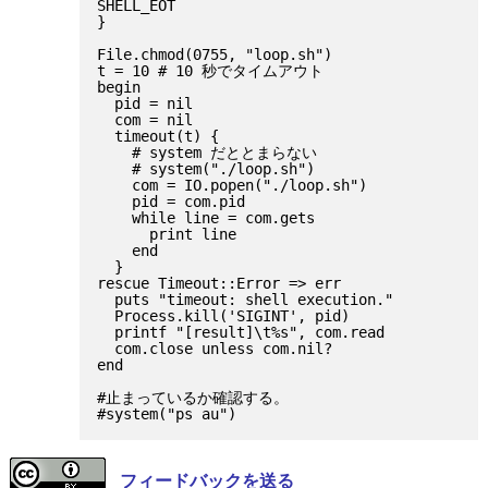
SHELL_EOT

}

File.chmod(0755, "loop.sh")

t = 10 # 10 秒でタイムアウト

begin

  pid = nil

  com = nil

  timeout(t) {

    # system だととまらない

    # system("./loop.sh")

    com = IO.popen("./loop.sh")

    pid = com.pid

    while line = com.gets

      print line

    end

  }

rescue Timeout::Error => err

  puts "timeout: shell execution."

  Process.kill('SIGINT', pid)

  printf "[result]\t%s", com.read

  com.close unless com.nil?

end

#止まっているか確認する。

フィードバックを送る