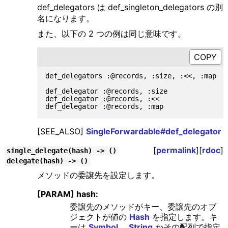
def_delegators は def_singleton_delegators の別
名になります。
また、以下の 2 つの例は同じ意味です。
def_delegators :@records, :size, :<<, :map

def_delegator :@records, :size

def_delegator :@records, :<<

[SEE_ALSO]
SingleForwardable#def_delegator
[
permalink
][
rdoc
]
single_delegate(hash) -> ()
delegate(hash) -> ()
メソッドの委譲先を設定します。
[PARAM] hash:
委譲先のメソッドがキー、委譲先のオブ
ジェクトが値の
Hash
を指定します。キ
ーは
Symbol
、
String
かその配列で指定