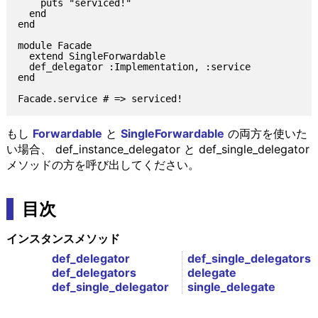
    puts "serviced!"

  end

end

module Facade

  extend SingleForwardable

  def_delegator :Implementation, :service

end

もし
Forwardable
と
SingleForwardable
の両方を使いた
い場合、 def_instance_delegator と def_single_delegator
メソッドの方を呼び出してください。
目次
インスタンスメソッド
def_delegator
def_single_delegators
def_delegators
delegate
def_single_delegator
single_delegate