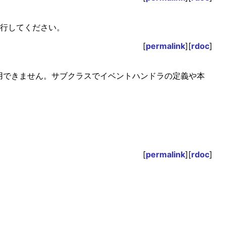
を実行してください。
[
permalink
][
rdoc
]
利用できません。サブクラスでイベントハンドラの定義や本
[
permalink
][
rdoc
]