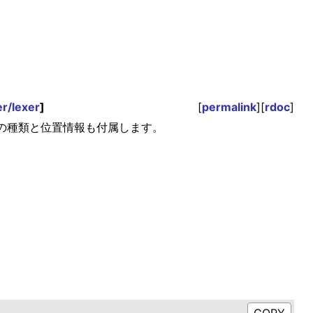
er/lexer
]
[
permalink
][
rdoc
]
の種類と位置情報も付属します。