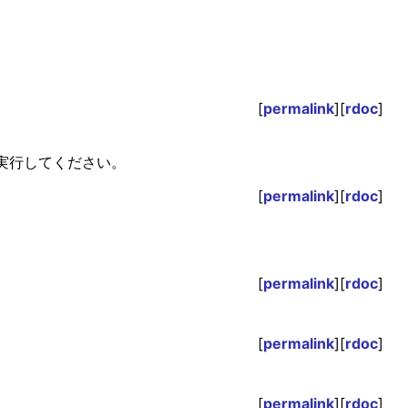
[
permalink
][
rdoc
]
を実行してください。
[
permalink
][
rdoc
]
[
permalink
][
rdoc
]
[
permalink
][
rdoc
]
[
permalink
][
rdoc
]