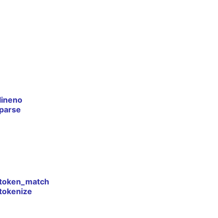
lineno
parse
token_match
tokenize