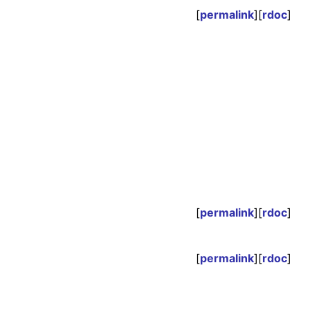
[
permalink
][
rdoc
]
[
permalink
][
rdoc
]
[
permalink
][
rdoc
]