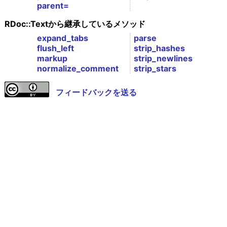
parent=
RDoc::Textから継承しているメソッド
expand_tabs
parse
flush_left
strip_hashes
markup
strip_newlines
normalize_comment
strip_stars
フィードバックを送る