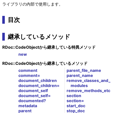
ライブラリの内部で使用します。
目次
継承しているメソッド
RDoc::CodeObjectから継承している特異メソッド
new
RDoc::CodeObjectから継承しているメソッド
comment
parent_file_name
comment=
parent_name
document_children
remove_classes_and_
document_children=
modules
document_self
remove_methods_etc
document_self=
section
documented?
section=
metadata
start_doc
parent
stop_doc