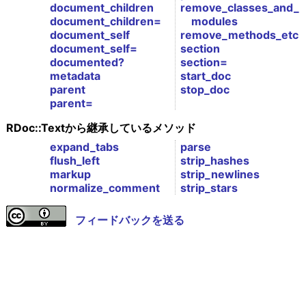
document_children
remove_classes_and_
document_children=
modules
document_self
remove_methods_etc
document_self=
section
documented?
section=
metadata
start_doc
parent
stop_doc
parent=
RDoc::Textから継承しているメソッド
expand_tabs
parse
flush_left
strip_hashes
markup
strip_newlines
normalize_comment
strip_stars
フィードバックを送る