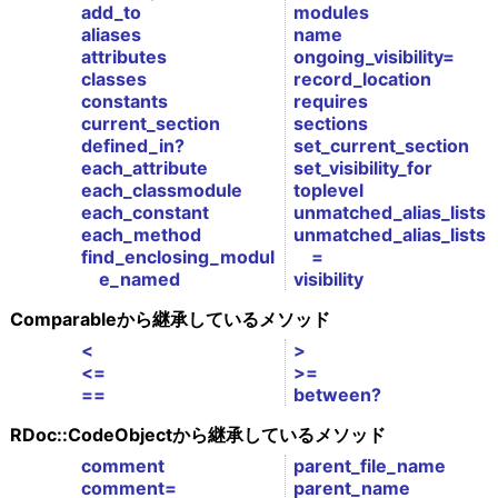
add_to
modules
aliases
name
attributes
ongoing_visibility=
classes
record_location
constants
requires
current_section
sections
defined_in?
set_current_section
each_attribute
set_visibility_for
each_classmodule
toplevel
each_constant
unmatched_alias_lists
each_method
unmatched_alias_lists
find_enclosing_modul
=
e_named
visibility
Comparableから継承しているメソッド
<
>
<=
>=
==
between?
RDoc::CodeObjectから継承しているメソッド
comment
parent_file_name
comment=
parent_name