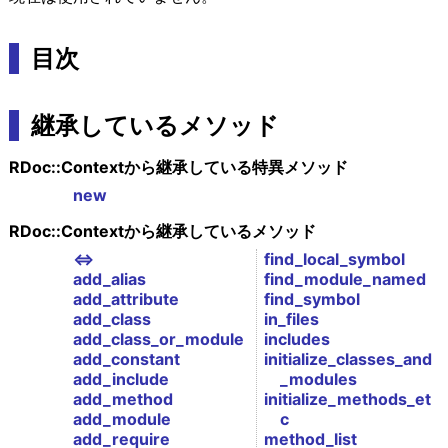
目次
継承しているメソッド
RDoc::Contextから継承している特異メソッド
new
RDoc::Contextから継承しているメソッド
<=>
find_local_symbol
add_alias
find_module_named
add_attribute
find_symbol
add_class
in_files
add_class_or_module
includes
add_constant
initialize_classes_and
add_include
_modules
add_method
initialize_methods_et
add_module
c
add_require
method_list