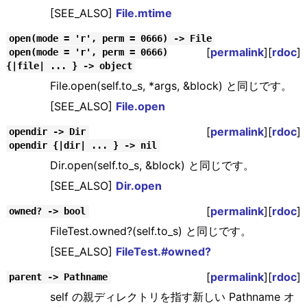
[SEE_ALSO]
File.mtime
open(mode = 'r', perm = 0666) -> File
[
permalink
][
rdoc
]
open(mode = 'r', perm = 0666)
{|file| ... } -> object
File.open(self.to_s, *args, &block) と同じです。
[SEE_ALSO]
File.open
[
permalink
][
rdoc
]
opendir -> Dir
opendir {|dir| ... } -> nil
Dir.open(self.to_s, &block) と同じです。
[SEE_ALSO]
Dir.open
[
permalink
][
rdoc
]
owned? -> bool
FileTest.owned?(self.to_s) と同じです。
[SEE_ALSO]
FileTest.#owned?
[
permalink
][
rdoc
]
parent -> Pathname
self の親ディレクトリを指す新しい Pathname オ