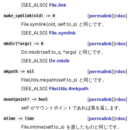
[SEE_ALSO]
File.link
[
permalink
][
rdoc
]
make_symlink(old) -> 0
File.symlink(old, self.to_s) と同じです。
[SEE_ALSO]
File.symlink
[
permalink
][
rdoc
]
mkdir(*args) -> 0
Dir.mkdir(self.to_s, *args) と同じです。
[SEE_ALSO]
Dir.mkdir
[
permalink
][
rdoc
]
mkpath -> nil
FileUtils.mkpath(self.to_s) と同じです。
[SEE_ALSO]
FileUtils.#mkpath
[
permalink
][
rdoc
]
mountpoint? -> bool
self がマウントポイントであれば真を返します。
[
permalink
][
rdoc
]
mtime -> Time
File.mtime(self.to_s) を渡したものと同じです。