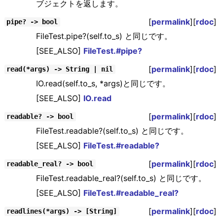
ブジェクトを返します。
[
permalink
][
rdoc
]
pipe? -> bool
FileTest.pipe?(self.to_s) と同じです。
[SEE_ALSO]
FileTest.#pipe?
[
permalink
][
rdoc
]
read(*args) -> String | nil
IO.read(self.to_s, *args)と同じです。
[SEE_ALSO]
IO.read
[
permalink
][
rdoc
]
readable? -> bool
FileTest.readable?(self.to_s) と同じです。
[SEE_ALSO]
FileTest.#readable?
[
permalink
][
rdoc
]
readable_real? -> bool
FileTest.readable_real?(self.to_s) と同じです。
[SEE_ALSO]
FileTest.#readable_real?
[
permalink
][
rdoc
]
readlines(*args) -> [String]