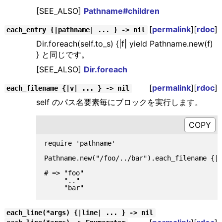
[SEE_ALSO]
Pathname#children
[
permalink
][
rdoc
]
each_entry {|pathname| ... } -> nil
Dir.foreach(self.to_s) {|f| yield Pathname.new(f)
} と同じです。
[SEE_ALSO]
Dir.foreach
[
permalink
][
rdoc
]
each_filename {|v| ... } -> nil
self のパス名要素毎にブロックを実行します。
require 'pathname'

Pathname.new("/foo/../bar").each_filename {|v
# => "foo"

     ".."

each_line(*args) {|line| ... } -> nil