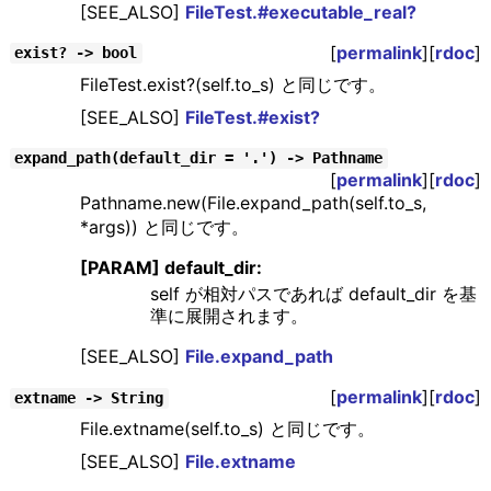
[SEE_ALSO]
FileTest.#executable_real?
[
permalink
][
rdoc
]
exist? -> bool
FileTest.exist?(self.to_s) と同じです。
[SEE_ALSO]
FileTest.#exist?
expand_path(default_dir = '.') -> Pathname
[
permalink
][
rdoc
]
Pathname.new(File.expand_path(self.to_s,
*args)) と同じです。
[PARAM] default_dir:
self が相対パスであれば default_dir を基
準に展開されます。
[SEE_ALSO]
File.expand_path
[
permalink
][
rdoc
]
extname -> String
File.extname(self.to_s) と同じです。
[SEE_ALSO]
File.extname