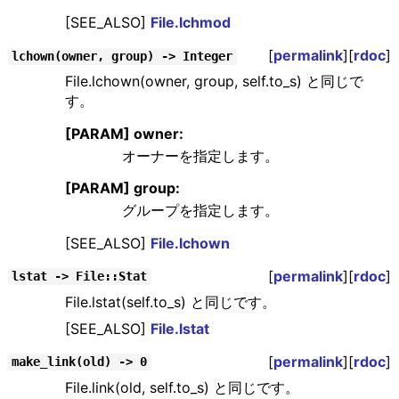
[SEE_ALSO]
File.lchmod
[
permalink
][
rdoc
]
lchown(owner, group) -> Integer
File.lchown(owner, group, self.to_s) と同じで
す。
[PARAM] owner:
オーナーを指定します。
[PARAM] group:
グループを指定します。
[SEE_ALSO]
File.lchown
[
permalink
][
rdoc
]
lstat -> File::Stat
File.lstat(self.to_s) と同じです。
[SEE_ALSO]
File.lstat
[
permalink
][
rdoc
]
make_link(old) -> 0
File.link(old, self.to_s) と同じです。