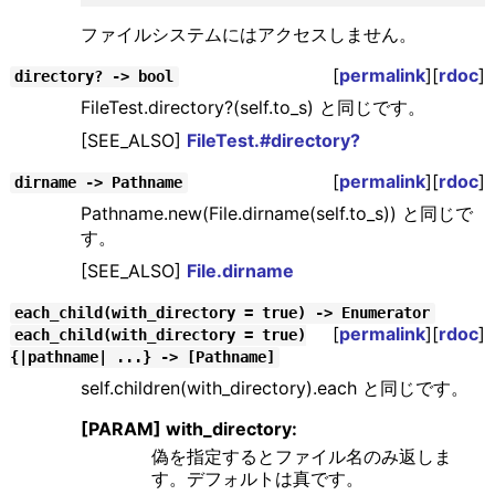
ファイルシステムにはアクセスしません。
[
permalink
][
rdoc
]
directory? -> bool
FileTest.directory?(self.to_s) と同じです。
[SEE_ALSO]
FileTest.#directory?
[
permalink
][
rdoc
]
dirname -> Pathname
Pathname.new(File.dirname(self.to_s)) と同じで
す。
[SEE_ALSO]
File.dirname
each_child(with_directory = true) -> Enumerator
[
permalink
][
rdoc
]
each_child(with_directory = true)
{|pathname| ...} -> [Pathname]
self.children(with_directory).each と同じです。
[PARAM] with_directory:
偽を指定するとファイル名のみ返しま
す。デフォルトは真です。