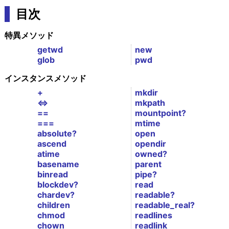
目次
特異メソッド
getwd
new
glob
pwd
インスタンスメソッド
+
mkdir
<=>
mkpath
==
mountpoint?
===
mtime
absolute?
open
ascend
opendir
atime
owned?
basename
parent
binread
pipe?
blockdev?
read
chardev?
readable?
children
readable_real?
chmod
readlines
chown
readlink