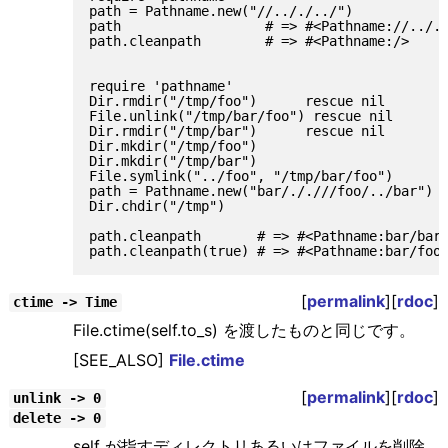
path = Pathname.new("//.././../")

path                  # => #<Pathname://.././
path.cleanpath        # => #<Pathname:/>

require 'pathname'

Dir.rmdir("/tmp/foo")      rescue nil

File.unlink("/tmp/bar/foo") rescue nil

Dir.rmdir("/tmp/bar")      rescue nil

Dir.mkdir("/tmp/foo")

Dir.mkdir("/tmp/bar")

File.symlink("../foo", "/tmp/bar/foo")

path = Pathname.new("bar/././//foo/../bar")

Dir.chdir("/tmp")

path.cleanpath       # => #<Pathname:bar/bar>
[
permalink
][
rdoc
]
ctime -> Time
File.ctime(self.to_s) を渡したものと同じです。
[SEE_ALSO]
File.ctime
[
permalink
][
rdoc
]
unlink -> 0
delete -> 0
self が指すディレクトリあるいはファイルを削除