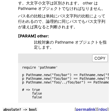
す。大文字小文字は区別されます。 other は
Pathname オブジェクトでなければなりません。
パス名の比較は単純にパス文字列の比較によって
行われるので、論理的に同じパスでもパス文字列
が違えば異なると判断されます。
[PARAM] other:
比較対象の Pathname オブジェクトを指
定します。
require 'pathname'

p Pathname.new("foo/bar") == Pathname.new("fo
p Pathname.new("foo/bar") == Pathname.new("fo
p Pathname.new("foo/../foo/bar") == Pathname.
# => true

     false

[
permalink
][
rdoc
]
absolute? -> bool