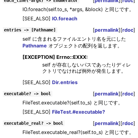
[
permalink
][
rdoc
]
each_line(*args) -> Enumerator
IO.foreach(self.to_s, *args, &block) と同じです。
[SEE_ALSO]
IO.foreach
[
permalink
][
rdoc
]
entries -> [Pathname]
self に含まれるファイルエントリ名を元にした
Pathname
オブジェクトの配列を返します。
[EXCEPTION] Errno::EXXX:
self が存在しないパスであったりディレ
クトリでなければ例外が発生します。
[SEE_ALSO]
Dir.entries
[
permalink
][
rdoc
]
executable? -> bool
FileTest.executable?(self.to_s) と同じです。
[SEE_ALSO]
FileTest.#executable?
[
permalink
][
rdoc
]
executable_real? -> bool
FileTest.executable_real?(self.to_s) と同じです。