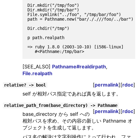
Dir.mkdir("/tmp/foo")

Dir.mkdir("/tmp/bar")

File.symlink("../foo", "/tmp/bar/foo")

path = Pathname.new("bar/././//foo/../bar")

Dir.chdir("/tmp")

p path.realpath

=> ruby 1.8.0 (2003-10-10) [i586-linux]

[SEE_ALSO]
Pathname#realdirpath
,
File.realpath
[
permalink
][
rdoc
]
relative? -> bool
self が相対パス指定であれば真を返します。
relative_path_from(base_directory) -> Pathname
[
permalink
][
rdoc
]
base_directory から self への
相対パスを求め、その内容の新しい Pathname オ
ブジェクトを生成して返します。
パス名の解決は文字列操作によって行われ、ファ