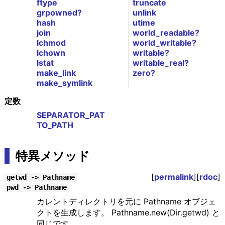
ftype
truncate
grpowned?
unlink
hash
utime
join
world_readable?
lchmod
world_writable?
lchown
writable?
lstat
writable_real?
make_link
zero?
make_symlink
定数
SEPARATOR_PAT
TO_PATH
特異メソッド
[
permalink
][
rdoc
]
getwd -> Pathname
pwd -> Pathname
カレントディレクトリを元に Pathname オブジェ
クトを生成します。 Pathname.new(Dir.getwd) と
同じです。