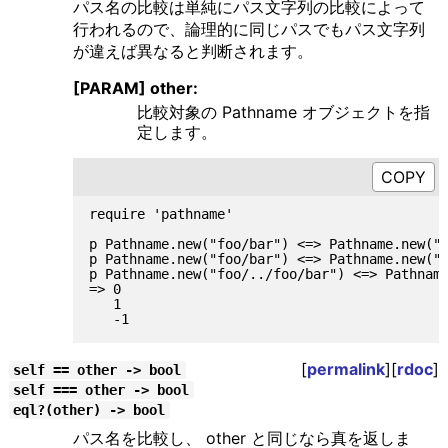
パス名の比較は単純にパス文字列の比較によって
行われるので、論理的に同じパスでもパス文字列
が違えば異なると判断されます。
[PARAM] other:
比較対象の Pathname オブジェクトを指
定します。
require 'pathname'

p Pathname.new("foo/bar") <=> Pathname.new("f
p Pathname.new("foo/bar") <=> Pathname.new("f
p Pathname.new("foo/../foo/bar") <=> Pathname
=> 0

   1

[
permalink
][
rdoc
]
self == other -> bool
self === other -> bool
eql?(other) -> bool
パス名を比較し、 other と同じなら真を返しま