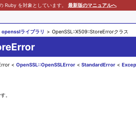
Ruby を対象としています。
最新版のマニュアルへ
opensslライブラリ
OpenSSL::X509::StoreErrorクラス
reError
Error
OpenSSL::OpenSSLError
StandardError
Excep
です。