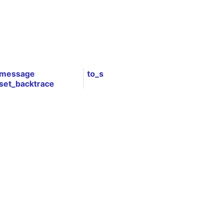
message
to_s
set_backtrace