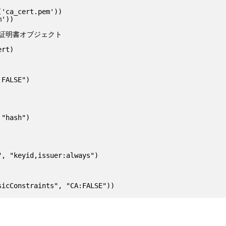
'ca_cert.pem'))

'))

 の証明書オブジェクト

rt)

FALSE")

"hash")

, "keyid,issuer:always")
