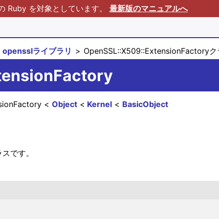
Ruby を対象としています。
最新版のマニュアルへ
opensslライブラリ
OpenSSL::X509::ExtensionFactor
tensionFactory
sionFactory
Object
Kernel
BasicObject
ラスです。