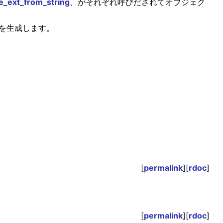
e_ext_from_string
、がそれぞれ呼びだされてオブジェク
を生成します。
[
permalink
][
rdoc
]
[
permalink
][
rdoc
]