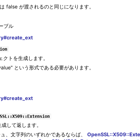
合は false が渡されるのと同じになります。
ーブル
ry#create_ext
ion
ェクトを生成します。
tical, value" という形式である必要があります。
ry#create_ext
SSL::X509::Extension
生成して返します。
シュ、文字列のいずれかであるならば、
OpenSSL::X509::Exte