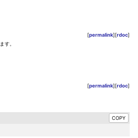
[
permalink
][
rdoc
]
ます。
[
permalink
][
rdoc
]