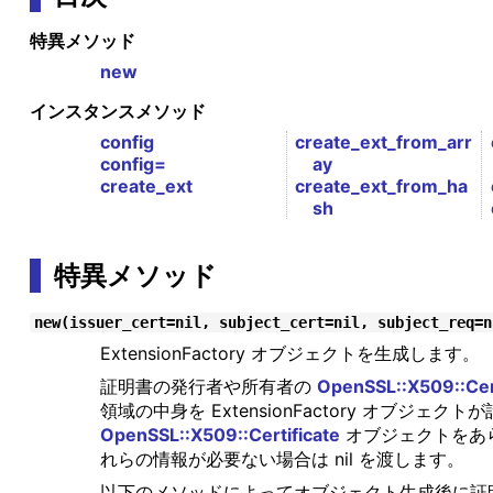
特異メソッド
new
インスタンスメソッド
config
create_ext_from_arr
config=
ay
create_ext
create_ext_from_ha
sh
特異メソッド
new(issuer_cert=nil, subject_cert=nil, subject_req=n
ExtensionFactory オブジェクトを生成します。
証明書の発行者や所有者の
OpenSSL::X509::Cert
領域の中身を ExtensionFactory オブジェ
OpenSSL::X509::Certificate
オブジェクトをあ
れらの情報が必要ない場合は nil を渡します。
以下のメソッドによってオブジェクト生成後に証