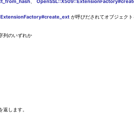
xt_from_hash
、
OpenSSL::X509::ExtensionFactory#creat
ExtensionFactory#create_ext
が呼びだされてオブジェクト
字列のいずれか
を返します。