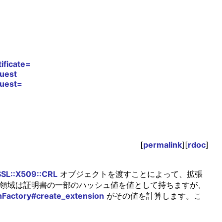
ificate=
uest
quest=
[
permalink
][
rdoc
]
SL::X509::CRL
オブジェクトを渡すことによって、拡張
fier" 拡張領域は証明書の一部のハッシュ値を値として持ちますが、
nFactory#create_extension
がその値を計算します。こ