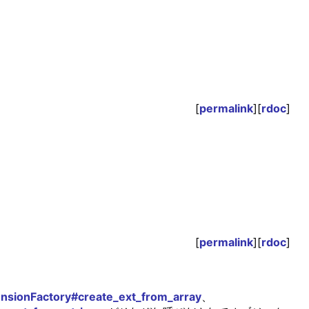
[
permalink
][
rdoc
]
[
permalink
][
rdoc
]
nsionFactory#create_ext_from_array
、