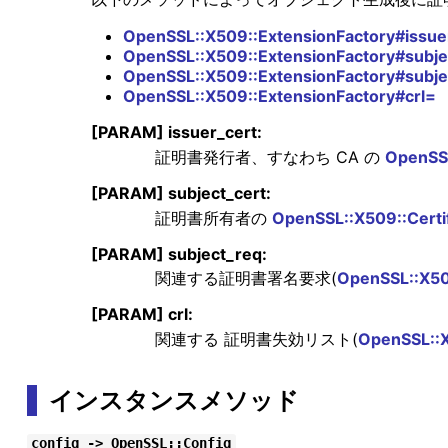
OpenSSL::X509::ExtensionFactory#issuer
OpenSSL::X509::ExtensionFactory#subjec
OpenSSL::X509::ExtensionFactory#subj
OpenSSL::X509::ExtensionFactory#crl=
[PARAM] issuer_cert:
証明書発行者、すなわち CA の
OpenSSL
[PARAM] subject_cert:
証明書所有者の
OpenSSL::X509::Certif
[PARAM] subject_req:
関連する証明書署名要求(
OpenSSL::X50
[PARAM] crl:
関連する 証明書失効リスト(
OpenSSL::
インスタンスメソッド
config -> OpenSSL::Config