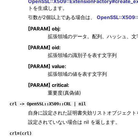
OpenSSL::X509::ExtensionFactory#create_e
トを生成します。
引数が2個以上である場合は、
OpenSSL::X509::
[PARAM] obj:
拡張領域のデータ。配列、ハッシュ、文
[PARAM] oid:
拡張領域の識別子を表す文字列
[PARAM] value:
拡張領域の値を表す文字列
[PARAM] critical:
重要度(真偽値)
crl -> OpenSSL::X509::CRL | nil
自身に設定された証明書失効リストオブジェクト
設定されていない場合は nil を返します。
crl=(crl)