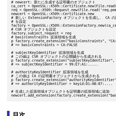
# newcert: 新たに生成する証明書のオブジェクト

ca_cert = OpenSSL::X509::Certificate.new(File.read(
req = OpenSSL::X509::Request.new(File.read('req.pem
newcert = OpenSSL::X509::Certificate.new

# 新しい ExtensionFactory オブジェクトを生成し、 CA
# を設定

factory = OpenSSL::X509::ExtensionFactory.new(ca_ce
# CSR オブジェクトを設定

factory.subject_request = req

# basicConstraints 拡張領域を生成

p factory.create_extension("basicConstraints", "CA:
# => basicConstraints = CA:FALSE

# subjectKeyIdentifier 拡張領域を生成

# この値は CSR オブジェクトの公開鍵から生成される

p factory.create_extension("subjectKeyIdentifier", 
# => subjectKeyIdentifier = 99:E7:A1:.....

# authorityKeyIdentifier 拡張領域を生成

# この値は CA の証明書オブジェクトから生成される

p factory.create_extension("authorityKeyIdentifier"
# => authorityKeyIdentifier = keyid:D1:AB:87:....

# 生成した拡張領域オブジェクトを証明書の拡張領域に追加

目次