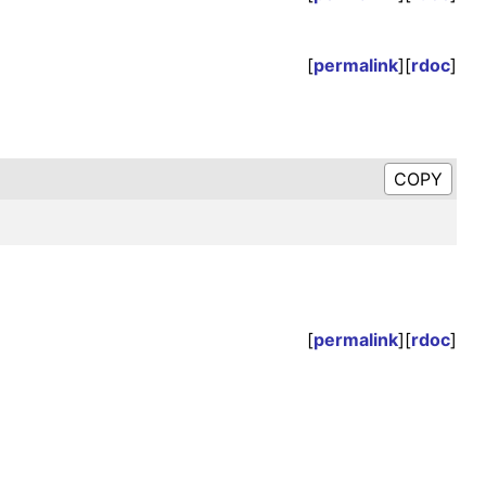
[
permalink
][
rdoc
]
[
permalink
][
rdoc
]