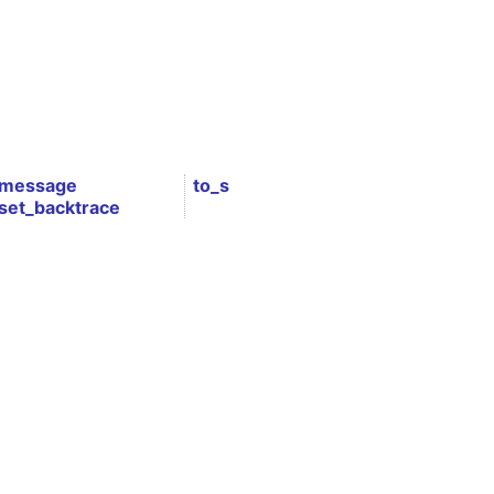
message
to_s
set_backtrace