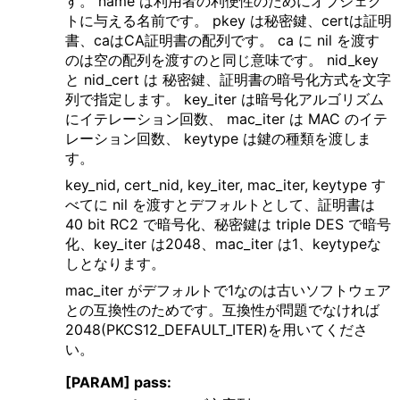
す。 name は利用者の利便性のためにオブジェク
トに与える名前です。 pkey は秘密鍵、certは証明
書、caはCA証明書の配列です。 ca に nil を渡す
のは空の配列を渡すのと同じ意味です。 nid_key
と nid_cert は 秘密鍵、証明書の暗号化方式を文字
列で指定します。 key_iter は暗号化アルゴリズム
にイテレーション回数、 mac_iter は MAC のイテ
レーション回数、 keytype は鍵の種類を渡しま
す。
key_nid, cert_nid, key_iter, mac_iter, keytype す
べてに nil を渡すとデフォルトとして、証明書は
40 bit RC2 で暗号化、秘密鍵は triple DES で暗号
化、key_iter は2048、mac_iter は1、keytypeな
しとなります。
mac_iter がデフォルトで1なのは古いソフトウェア
との互換性のためです。互換性が問題でなければ
2048(PKCS12_DEFAULT_ITER)を用いてくださ
い。
[PARAM] pass: