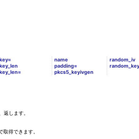
key=
name
random_iv
key_len
padding=
random_ke
key_len=
pkcs5_keyivgen
し、返します。
で取得できます。