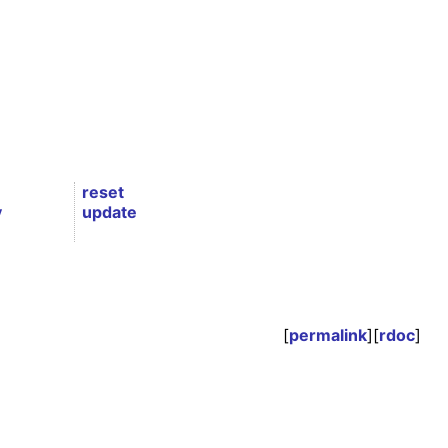
reset
y
update
[
permalink
][
rdoc
]