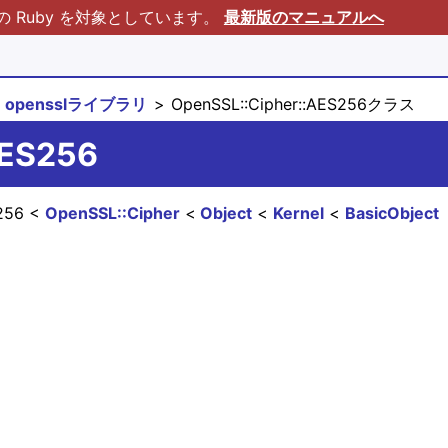
Ruby を対象としています。
最新版のマニュアルへ
opensslライブラリ
OpenSSL::Cipher::AES256クラス
AES256
S256
OpenSSL::Cipher
Object
Kernel
BasicObject