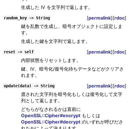
生成した IV を文字列で返します。
[
permalink
][
rdoc
]
random_key -> String
鍵を乱数で生成し、暗号オブジェクトに設定しま
す。
生成した鍵を文字列で返します。
[
permalink
][
rdoc
]
reset -> self
内部状態をリセットします。
鍵、IV、暗号化/復号化待ちデータなどがクリアさ
れます。
[
permalink
][
rdoc
]
update(data) -> String
渡された文字列を暗号化もしくは復号化して文字
列として返します。
どちらがなされるかは直前に
OpenSSL::Cipher#encrypt
もしくは
OpenSSL::Cipher#decrypt
のいずれが呼びださ
れたかによって決まります。