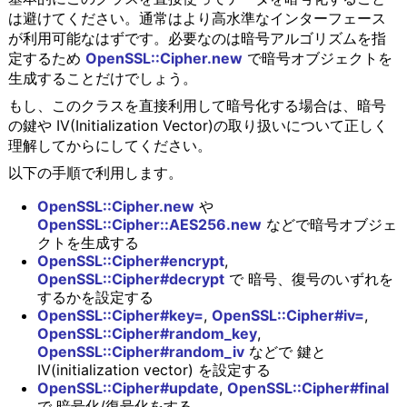
は避けてください。通常はより高水準なインターフェース
が利用可能なはずです。必要なのは暗号アルゴリズムを指
定するため
OpenSSL::Cipher.new
で暗号オブジェクトを
生成することだけでしょう。
もし、このクラスを直接利用して暗号化する場合は、暗号
の鍵や IV(Initialization Vector)の取り扱いについて正しく
理解してからにしてください。
以下の手順で利用します。
OpenSSL::Cipher.new
や
OpenSSL::Cipher::AES256.new
などで暗号オブジェ
クトを生成する
OpenSSL::Cipher#encrypt
,
OpenSSL::Cipher#decrypt
で 暗号、復号のいずれを
するかを設定する
OpenSSL::Cipher#key=
,
OpenSSL::Cipher#iv=
,
OpenSSL::Cipher#random_key
,
OpenSSL::Cipher#random_iv
などで 鍵と
IV(initialization vector) を設定する
OpenSSL::Cipher#update
,
OpenSSL::Cipher#final
で 暗号化/復号化をする