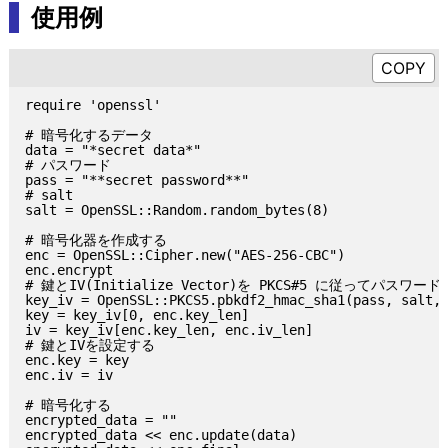
使用例
require 'openssl'

# 暗号化するデータ

data = "*secret data*"

# パスワード

pass = "**secret password**"

# salt

salt = OpenSSL::Random.random_bytes(8)

# 暗号化器を作成する

enc = OpenSSL::Cipher.new("AES-256-CBC")

enc.encrypt

# 鍵とIV(Initialize Vector)を PKCS#5 に従ってパスワー
key_iv = OpenSSL::PKCS5.pbkdf2_hmac_sha1(pass, salt, 
key = key_iv[0, enc.key_len]

iv = key_iv[enc.key_len, enc.iv_len]

# 鍵とIVを設定する

enc.key = key

enc.iv = iv

# 暗号化する

encrypted_data = ""

encrypted_data << enc.update(data)
