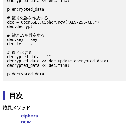
encrypted_data << enc.final

p encrypted_data

# 復号化器を作成する

dec = OpenSSL::Cipher.new("AES-256-CBC")

dec.decrypt

# 鍵とIVを設定する

dec.key = key

dec.iv = iv

# 復号化する

decrypted_data = ""

decrypted_data << dec.update(encrypted_data)

decrypted_data << dec.final

目次
特異メソッド
ciphers
new