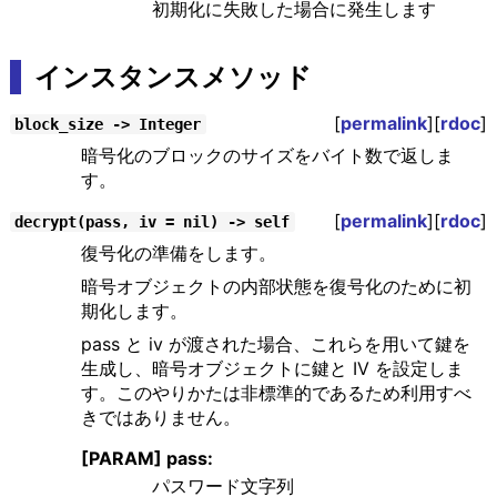
初期化に失敗した場合に発生します
インスタンスメソッド
[
permalink
][
rdoc
]
block_size -> Integer
暗号化のブロックのサイズをバイト数で返しま
す。
[
permalink
][
rdoc
]
decrypt(pass, iv = nil) -> self
復号化の準備をします。
暗号オブジェクトの内部状態を復号化のために初
期化します。
pass と iv が渡された場合、これらを用いて鍵を
生成し、暗号オブジェクトに鍵と IV を設定しま
す。このやりかたは非標準的であるため利用すべ
きではありません。
[PARAM] pass:
パスワード文字列