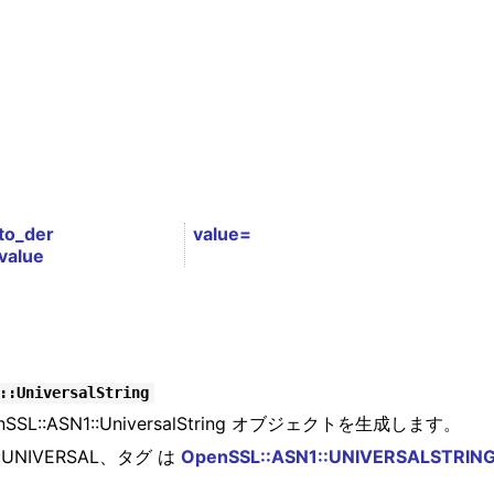
to_der
value=
value
::UniversalString
enSSL::ASN1::UniversalString オブジェクトを生成します。
NIVERSAL、タグ は
OpenSSL::ASN1::UNIVERSALSTRIN