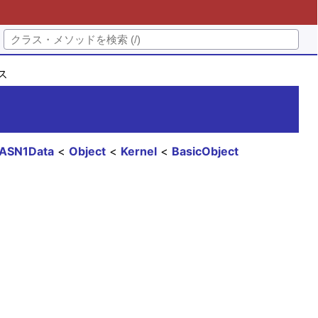
ラス
:ASN1Data
Object
Kernel
BasicObject