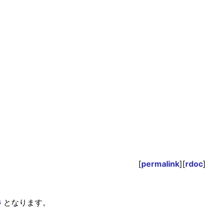
[
permalink
][
rdoc
]
G
となります。